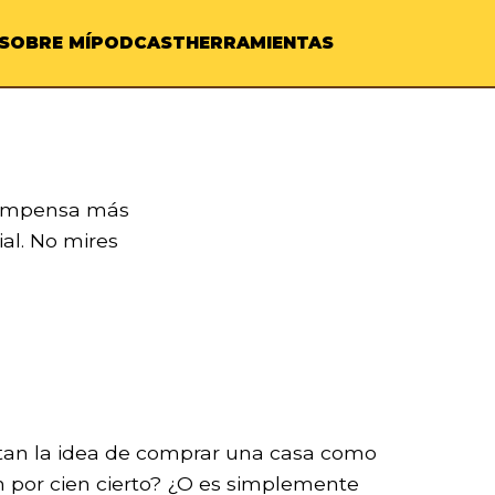
SOBRE MÍ
PODCAST
HERRAMIENTAS
compensa más
cial. No mires
ntan la idea de comprar una casa como
en por cien cierto? ¿O es simplemente