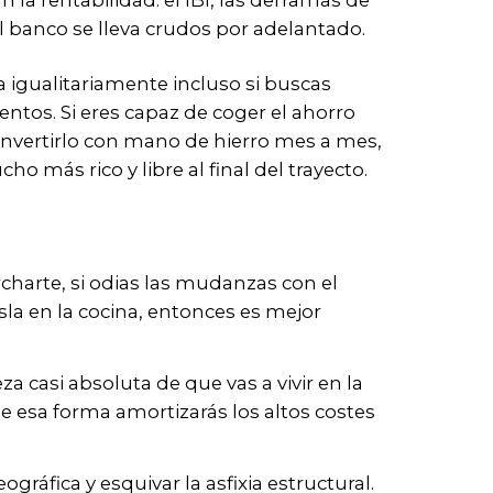
la rentabilidad: el IBI, las derramas de
l banco se lleva crudos por adelantado.
 igualitariamente incluso si buscas
ntos. Si eres capaz de coger el ahorro
 e invertirlo con mano de hierro mes a mes,
 más rico y libre al final del trayecto.
archarte, si odias las mudanzas con el
sla en la cocina, entonces es mejor
casi absoluta de que vas a vivir en la
esa forma amortizarás los altos costes
eográfica y esquivar la asfixia estructural.