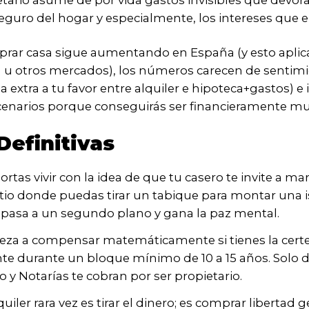
tario asume de por vida gastos invisibles que devoran 
eguro del hogar y especialmente, los intereses que e
mprar casa sigue aumentando en España (y esto aplica
 u otros mercados), los números carecen de sentimie
cia extra a tu favor entre alquiler e hipoteca+gastos)
enarios porque conseguirás ser financieramente mucho
Definitivas
ortas vivir con la idea de que tu casero te invite a m
 sitio donde puedas tirar un tabique para montar una i
 pasa a un segundo plano y gana la paz mental.
a a compensar matemáticamente si tienes la certeza 
durante un bloque mínimo de 10 a 15 años. Solo de 
 y Notarías te cobran por ser propietario.
quiler rara vez es tirar el dinero; es comprar libertad g