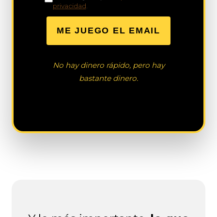
privacidad
.
ME JUEGO EL EMAIL
No hay dinero rápido, pero hay
bastante dinero.